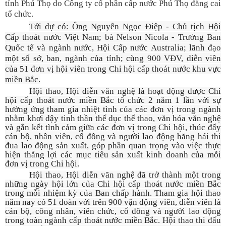
tỉnh Phú Thọ
do Công ty cổ phần cấp nước Phú Thọ đăng cai
tổ chức.
Tới dự có: Ông Nguyễn Ngọc Điệp
-
Chủ tịch Hội
Cấp thoát nước Việt Nam; bà Nelson Nicola - Trưởng Ban
Quốc tế và ngành nước, Hội Cấp nước Australia; lãnh đạo
một số sở, ban, ngành của tỉnh; cùng 900 VĐV, diễn viên
của 51 đơn vị hội viên trong Chi hội cấp thoát nước khu vực
miền Bắc.
Hội thao, Hội diễn văn nghệ là hoạt động được Chi
hội cấp thoát nước miền Bắc tổ chức 2 năm 1 lần với sự
hưởng ứng tham gia nhiệt tình của các đơn vị trong ngành
nhằm khơi dậy tinh thần thể dục thể thao, văn hóa văn nghệ
và gắn kết tình cảm giữa các đơn vị trong Chi hội, thúc đẩy
cán bộ, nhân viên, cổ đông và người lao động hăng hái thi
đua lao động sản xuất,
góp phần quan trọng vào việc thực
hiện thắng lợi các mục tiêu sản xuất kinh doanh của mỗi
đơn vị trong Chi hội
.
Hội thao, Hội diễn văn nghệ đã trở thành một trong
những ngày hội lớn của Chi hội cấp thoát nước miền Bắc
trong mỗi nhiệm kỳ của Ban chấp hành. Tham gia hội thao
năm nay có 51 đoàn với trên 900 vận động viên, diễn viên là
cán bộ, công nhân, viên chức, cổ đông và người lao động
trong toàn ngành cấp thoát nước miền Bắc. Hội thao thi đấu