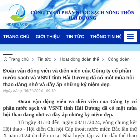
TRANG CHỦ
GIỚI THIỆU
TIN TỨC
THÔNG TIN NỘI BỘ
Togg
navi
Trang chủ
Tin tức
Hoạt động đoàn thể
Công đoàn
Đoàn vận động viên và diễn viên của Công ty cổ phần
nước sạch và VSNT tỉnh Hải Dương đã có một mùa hội
thao đáng nhớ và đầy ắp những kỷ niệm đẹp.
Ngày đăng:
06/11/2024 - 09:10
Đoàn vận động viên và diễn viên của Công ty
cổ
phần
nước sạch và VSNT tỉnh Hải Dương đã có một mùa
hội thao đáng nhớ và đầy ắp những kỷ niệm đẹp.
Từ ngày 31/10 đến ngày 03/
11
/
2024,
vòng chung kết
Hội thao
-
Hội diễn Chi hội Cấp thoát nước miền Bắc lần thứ
X năm 2024 đã diễn ra tại Nhà luyện tập và thi đấu thể thao