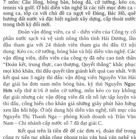
7 môn: Cầu lông, bóng bàn, bóng đá, cờ tướng, kéo co,
tennis và golf. Ở hội diễn văn nghệ là các tiết mục đơn ca
-
song ca, tốp ca với chủ đề ca ngợi về Đảng, Bác Hồ, quê
hương đất nước và đặc biệt ngành xây dựng, cấp thoát nước
trong thời kỳ đổi mới.
Đoàn vận động viên,
ca sĩ -
diễn viên của Công ty cổ
phần nước sạch và vệ sinh nông thôn tỉnh Hải Dương
,
lần
đầu tham gia
với 24 thành viên tham gia thi đấu 03 nội
dung: Kéo co, cờ tướng, bóng bàn và hội diễn văn nghệ.
C
ác
vận động viên
, diễn viên của công ty
đã nêu cao tinh thần
“Đoàn kết, trung thực, cao thượng, Quyết thắng”
khắc phục
mọi khó khăn
, thi đấu quyết tâm giành kết quả cao nhất
. Với
kết quả sau 3 ngày thi đấu:
vận động viên Nguyễn Văn Hải
đạt
giải ba đơn nam môn bóng bàn,
kỳ thủ Nguyễn
Ngọc
Hơn
xếp thứ 4/16 ở môn cờ tướng, môn kéo co tuy không
đạt giải nhưng các vận động viên đã rất nỗ lực tập luyện và
thi đấu,
cống hiến cho khán giả những giây phút hào hứng
xen lẫn hồi hộp
. Ở nội dung hội diễn văn nghệ, tiết mục của
Nguyễn Thị Thanh Nga – phòng Kinh doanh và Trần Văn
Nam – Chi nhánh cấp nước số 7 đã đạt giải C.
Kết quả trên là tiền đề để các đơn vị, đoàn thể trong
công ty tiếp tục nhân rộng phong trào văn hoá văn nghệ và