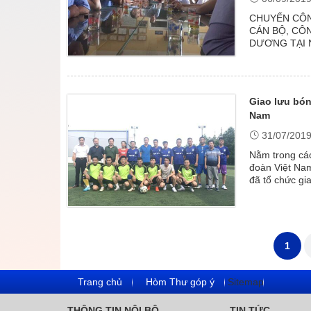
CHUYẾN CÔN
CÁN BỘ, CÔ
DƯƠNG TẠI NA
nghiệp vụ năm
Giao lưu bón
Nam
31/07/201
Nằm trong cá
đoàn Việt Nam
đã tổ chức gia
đấu bóng đá đ
1
Trang chủ
Hòm Thư góp ý
Sitemap
THÔNG TIN NỘI BỘ
TIN TỨC