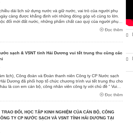
9
 chiều dài lịch sử dựng nước và giữ nước, vai trò của người phụ
gày càng được khẳng định với những đóng góp vô cùng to lớn.
uộc đổi mới đất nước, những phẩm chất cao quý của người phụ
i được tiếp ...
Đọc thêm
ước sạch & VSNT tỉnh Hải Dương vui tết trung thu cùng các
hi
9
 âm lịch), Công đoàn và Đoàn thanh niên Công ty CP Nước sạch
Hải Dương đã phối hợp tổ chức chương trình vui tết trung thu cho
cháu là con em cán bộ, công nhân viên công ty với chủ đề “ Vui
Tết ...
Đọc thêm
 TRAO ĐỔI, HỌC TẬP KINH NGHIỆM CỦA CÁN BỘ, CÔNG
CÔNG TY CP NƯỚC SẠCH VÀ VSNT TỈNH HẢI DƯƠNG TẠI
9