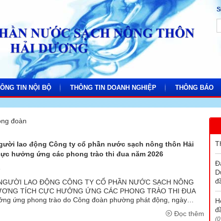
S
ÔNG TIN NỘI BỘ
THÔNG TIN DOANH NGHIỆP
THÔNG BÁO
ng đoàn
 cáo
Báo cáo tài chính
Lịch cắt nước
T
gười lao động Công ty cổ phần nước sạch nông thôn Hải
hoạch
Công bố thông tin doanh nghiệp
Kết quả XNN
cực hưởng ứng các phong trào thi đua năm 2026
Đ
hể
 bản nội bộ
ng đoàn
Tài liệu ĐHĐCĐ năm 2026
Thông báo khá
6
D
đ
hiệp
àn thanh niên
 NGƯỜI LAO ĐỘNG CÔNG TY CỔ PHẦN NƯỚC SẠCH NÔNG
ƯƠNG TÍCH CỰC HƯỞNG ỨNG CÁC PHONG TRÀO THI ĐUA
g ứng phong trào do Công đoàn phường phát động, ngày
H
n 80 đoàn viên, người lao động Công ty cổ phần nước sạch ...
đ
Đọc thêm
(0