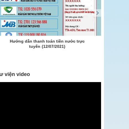
Hướng dẫn thanh toán tiền nước trực
Cải tạo 
tuyến
(12/07/2021)
ư viện video