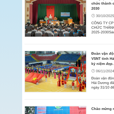
chức thành c
2030
30/10/202
CÔNG TY CP
CHỨC THÀNH
2025-2030Sán
9)
Sôi nổi hưởng ứng“Ngày chủ nhật xanh lần thứ I
sạch và Vệ sin
ngày 24/05/2026”: Đoàn thanh niên Công ty cổ ph
nước sạch nông thôn Hải Dương ra quân làm sạc
cảnh quan môi trường
(27/05/2026)
Đoàn vận độn
VSNT tỉnh H
kỷ niệm đẹp.
06/11/202
Đoàn vận động
Hải Dương đã
ngày 31/10 đế
Cấp thoát nướ
Chào mừng n