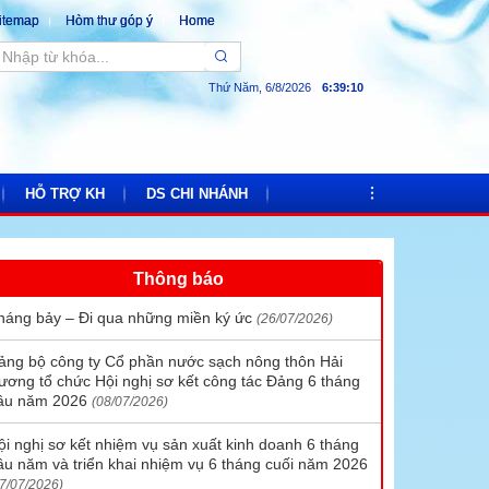
itemap
Hòm thư góp ý
Home
Thứ Năm, 6/8/2026
6
:
39
:
11
HỖ TRỢ KH
DS CHI NHÁNH
Thông báo
Bảng giá nước
Chi nhánh cấp nước số 1
háng bảy – Đi qua những miền ký ức
(26/07/2026)
Hướng dẫn thanh toán tiền nước trực tuyến
Chi nhánh cấp nước số 2
ảng bộ công ty Cổ phần nước sạch nông thôn Hải
c
Quy trình lắp mới đồng hồ
Chi nhánh cấp nước số 3
ương tổ chức Hội nghị sơ kết công tác Đảng 6 tháng
ầu năm 2026
Hóa đơn điện tử
Chi nhánh cấp nước số 4
(08/07/2026)
Lịch chốt số công tơ và thu tiền
Chi nhánh cấp nước số 5
ội nghị sơ kết nhiệm vụ sản xuất kinh doanh 6 tháng
ầu năm và triển khai nhiệm vụ 6 tháng cuối năm 2026
Chi nhánh cấp nước số 6
7/07/2026)