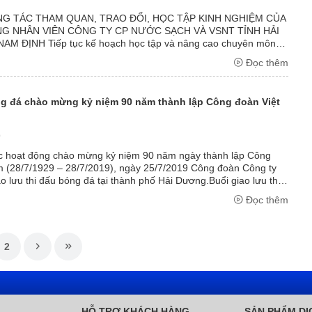
G TÁC THAM QUAN, TRAO ĐỔI, HỌC TẬP KINH NGHIỆM CỦA
NG NHÂN VIÊN CÔNG TY CP NƯỚC SẠCH VÀ VSNT TỈNH HẢI
M ĐỊNH Tiếp tục kế hoạch học tập và nâng cao chuyên môn
 2019, ngày 30-8-2019 Công ty CP Nước sạch và ...
Đọc thêm
g đá chào mừng kỷ niệm 90 năm thành lập Công đoàn Việt
9
c hoạt động chào mừng kỷ niệm 90 năm ngày thành lập Công
 (28/7/1929 – 28/7/2019), ngày 25/7/2019 Công đoàn Công ty
o lưu thi đấu bóng đá tại thành phố Hải Dương.Buổi giao lưu thi
ã thu hút được sự ...
Đọc thêm
2
HỖ TRỢ KHÁCH HÀNG
SẢN PHẨM DỊ