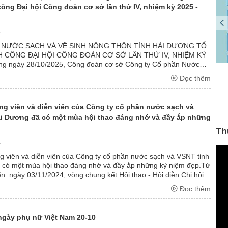
ông Đại hội Công đoàn cơ sở lần thứ IV, nhiệm kỳ 2025 -
5
 NƯỚC SẠCH VÀ VỆ SINH NÔNG THÔN TỈNH HẢI DƯƠNG TỔ
 CÔNG ĐẠI HỘI CÔNG ĐOÀN CƠ SỞ LẦN THỨ IV, NHIỆM KỲ
g ngày 28/10/2025, Công đoàn cơ sở Công ty Cổ phần Nước
I
Công ty cổ phần nước sạch nông thôn Hải Dương tổ
h nông thôn tỉnh Hải Dương đã long trọng tổ ...
Đọc thêm
ần
chức chương trình nghỉ mát cho người lao động năm
h
2026
(23/05/2026)
g viên và diễn viên của Công ty cổ phần nước sạch và
ải Dương đã có một mùa hội thao đáng nhớ và đầy ắp những
Th
4
 viên và diễn viên của Công ty cổ phần nước sạch và VSNT tỉnh
 có một mùa hội thao đáng nhớ và đầy ắp những kỷ niệm đẹp.Từ
n ngày 03/11/2024, vòng chung kết Hội thao - Hội diễn Chi hội
c miền Bắc ...
Đọc thêm
gày phụ nữ Việt Nam 20-10