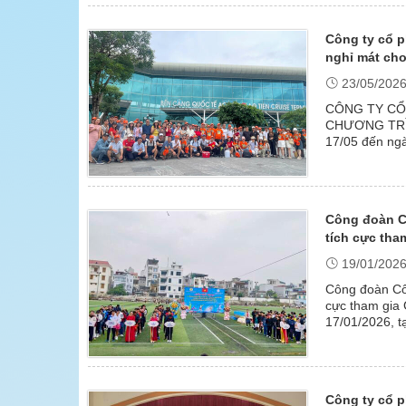
Công ty cổ 
nghỉ mát ch
23/05/202
CÔNG TY CỔ
CHƯƠNG TRÌ
17/05 đến ng
Dương (HDRUW
Công đoàn C
tích cực tha
19/01/202
Công đoàn Côn
cực tham gia
17/01/2026, t
đoàn viên, cô
Công ty cổ p