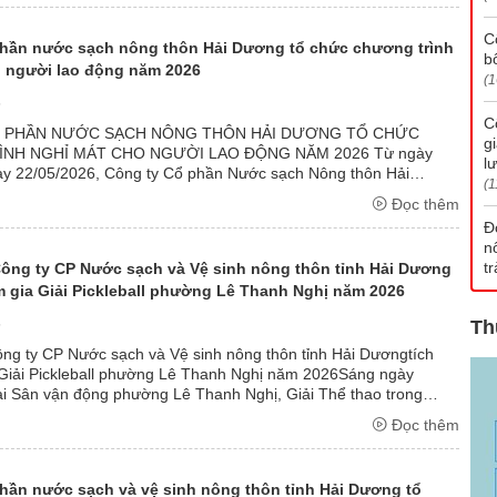
C
phần nước sạch nông thôn Hải Dương tổ chức chương trình
b
o người lao động năm 2026
(1
6
C
 PHẦN NƯỚC SẠCH NÔNG THÔN HẢI DƯƠNG TỔ CHỨC
g
NH NGHỈ MÁT CHO NGƯỜI LAO ĐỘNG NĂM 2026 Từ ngày
l
ày 22/05/2026, Công ty Cổ phần Nước sạch Nông thôn Hải
(1
ACO) tổ chức chương trình nghỉ mát năm 2026 cho toàn thể ...
Đọc thêm
Đ
n
t
ông ty CP Nước sạch và Vệ sinh nông thôn tỉnh Hải Dương
m gia Giải Pickleball phường Lê Thanh Nghị năm 2026
6
Th
g ty CP Nước sạch và Vệ sinh nông thôn tỉnh Hải Dươngtích
 Giải Pickleball phường Lê Thanh Nghị năm 2026Sáng ngày
ại Sân vận động phường Lê Thanh Nghị, Giải Thể thao trong
ng nhân viên chức lao động ...
Đọc thêm
hần nước sạch và vệ sinh nông thôn tỉnh Hải Dương tổ