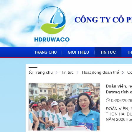
TRANG CHỦ
GIỚI THIỆU
TIN TỨC
TH
Trang chủ
Tin tức
Hoạt động đoàn thể
Cô
Thông tin Công ty
Tin công ty
Báo
Đoàn viên, n
Sơ đồ tổ chức
Tin ngành nước
Kế 
Dương tích 
Thư viện Video
Hoạt động đoàn t
Văn
Cô
08/06/202
Thư viện ảnh
Văn hóa doanh ng
Đo
ĐOÀN VIÊN,
THÔN HẢI D
Đảng bộ
NĂM 2026Hưởn
07/6/2026, gầ