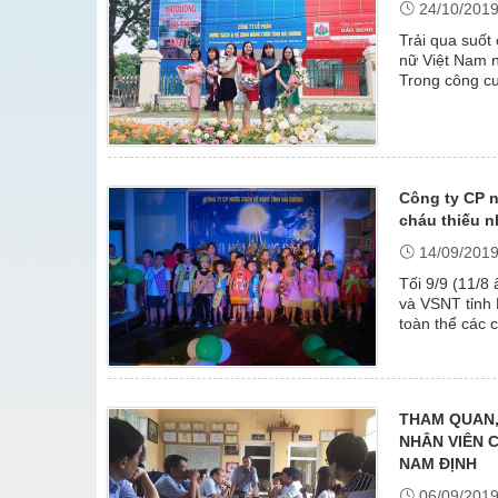
24/10/201
Trải qua suốt
nữ Việt Nam n
Trong công c
nữ Việt Nam lạ
Công ty CP n
cháu thiếu n
14/09/201
Tối 9/9 (11/8
và VSNT tỉnh 
toàn thể các 
hội trăng rằm” 
THAM QUAN,
NHÂN VIÊN 
NAM ĐỊNH
06/09/201