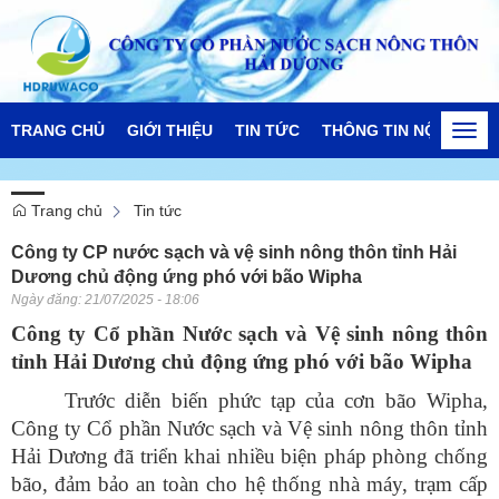
TRANG CHỦ
GIỚI THIỆU
TIN TỨC
THÔNG TIN NỘI BỘ
Togg
navi
Trang chủ
Tin tức
Công ty CP nước sạch và vệ sinh nông thôn tỉnh Hải
Dương chủ động ứng phó với bão Wipha
Ngày đăng:
21/07/2025 - 18:06
Công ty C
ổ phần
Nước sạch
và Vệ sinh nông thôn
tỉnh
Hải Dương chủ động ứng phó với bão Wipha
Trước diễn biến phức tạp của cơn bão Wipha,
Công ty Cổ phần Nước sạch và Vệ sinh nông thôn tỉnh
Hải Dương đã triển khai nhiều biện pháp phòng chống
bão, đảm bảo an toàn cho hệ thống nhà máy, trạm cấp