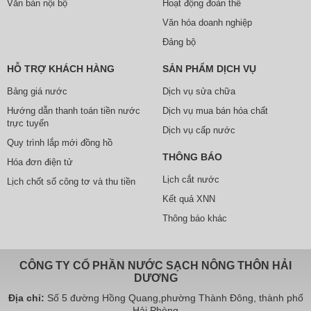
Văn bản nội bộ
Hoạt động đoàn thể
Văn hóa doanh nghiệp
Đảng bộ
HỖ TRỢ KHÁCH HÀNG
SẢN PHẨM DỊCH VỤ
Bảng giá nước
Dịch vụ sửa chữa
Hướng dẫn thanh toán tiền nước
Dịch vụ mua bán hóa chất
trực tuyến
Dịch vụ cấp nước
Quy trình lắp mới đồng hồ
THÔNG BÁO
Hóa đơn điện tử
Lịch cắt nước
Lịch chốt số công tơ và thu tiền
Kết quả XNN
Thông báo khác
CÔNG TY CỔ PHẦN NƯỚC SẠCH NÔNG THÔN HẢI
DƯƠNG
Địa chỉ:
Số 5 đường Hồng Quang,phường Thành Đông, thành phố
Hải Phòng