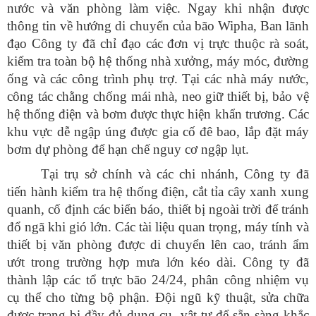
nước và văn phòng làm việc. Ngay khi nhận được
thông tin về hướng di chuyển của bão Wipha, Ban lãnh
đạo Công ty đã chỉ đạo các đơn vị trực thuộc rà soát,
kiểm tra toàn bộ hệ thống nhà xưởng, máy móc, đường
ống và các công trình phụ trợ. Tại các nhà máy nước,
công tác chằng chống mái nhà, neo giữ thiết bị, bảo vệ
hệ thống điện và bơm được thực hiện khẩn trương. Các
khu vực dễ ngập úng được gia cố đê bao, lắp đặt máy
bơm dự phòng để hạn chế nguy cơ ngập lụt.
Tại trụ sở chính và các chi nhánh, Công ty đã
tiến hành kiểm tra hệ thống điện, cắt tỉa cây xanh xung
quanh, cố định các biển báo, thiết bị ngoài trời để tránh
đổ ngã khi gió lớn. Các tài liệu quan trọng, máy tính và
thiết bị văn phòng được di chuyển lên cao, tránh ẩm
ướt trong trường hợp mưa lớn kéo dài. Công ty đã
thành lập các tổ trực bão 24/24, phân công nhiệm vụ
cụ thể cho từng bộ phận. Đội ngũ kỹ thuật, sửa chữa
được trang bị đầy đủ dụng cụ, vật tư để sẵn sàng khắc