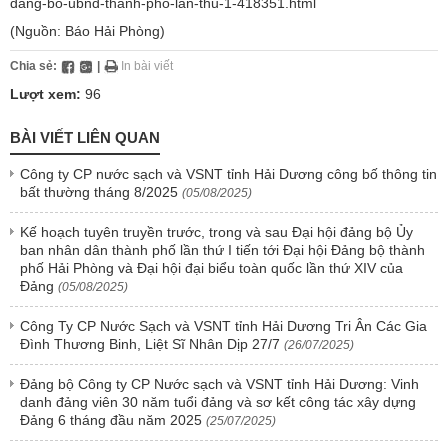
dang-bo-ubnd-thanh-pho-lan-thu-1-418351.html
(Nguồn: Báo Hải Phòng)
Chia sẻ:
|
In bài viết
Lượt xem:
96
BÀI VIẾT LIÊN QUAN
Công ty CP nước sạch và VSNT tỉnh Hải Dương công bố thông tin
bất thường tháng 8/2025
(05/08/2025)
Kế hoạch tuyên truyền trước, trong và sau Đại hội đảng bộ Ủy
ban nhân dân thành phố lần thứ I tiến tới Đại hội Đảng bộ thành
phố Hải Phòng và Đại hội đại biểu toàn quốc lần thứ XIV của
Đảng
(05/08/2025)
Công Ty CP Nước Sạch và VSNT tỉnh Hải Dương Tri Ân Các Gia
Đình Thương Binh, Liệt Sĩ Nhân Dịp 27/7
(26/07/2025)
Đảng bộ Công ty CP Nước sạch và VSNT tỉnh Hải Dương: Vinh
danh đảng viên 30 năm tuổi đảng và sơ kết công tác xây dựng
Đảng 6 tháng đầu năm 2025
(25/07/2025)