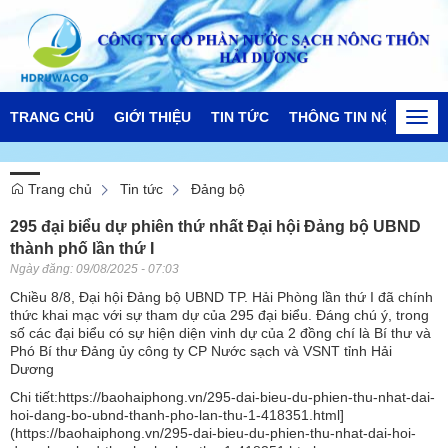
TRANG CHỦ
GIỚI THIỆU
TIN TỨC
THÔNG TIN NỘI BỘ
Togg
navi
Trang chủ
Tin tức
Đảng bộ
295 đại biểu dự phiên thứ nhất Đại hội Đảng bộ UBND
thành phố lần thứ I
Ngày đăng:
09/08/2025 - 07:03
Chiều 8/8, Đại hội Đảng bộ UBND TP. Hải Phòng lần thứ I đã chính
thức khai mạc với sự tham dự của 295 đại biểu. Đáng chú ý, trong
số các đại biểu có sự hiện diện vinh dự của 2 đồng chí là Bí thư và
Phó Bí thư Đảng ủy công ty CP Nước sạch và VSNT tỉnh Hải
Dương
Chi tiết:
https://baohaiphong.vn/295-dai-bieu-du-phien-thu-nhat-dai-
hoi-dang-bo-ubnd-thanh-pho-lan-thu-1-418351.html]
(https://baohaiphong.vn/295-dai-bieu-du-phien-thu-nhat-dai-hoi-