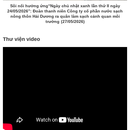
 chủ nhật xanh lần thứ II ngày
Công ty cổ phần nước sạ
 niên Công ty cổ phần nước sạch
chương trình nghỉ m
a quân làm sạch cảnh quan môi
2026
g
(27/05/2026)
Thư viện video