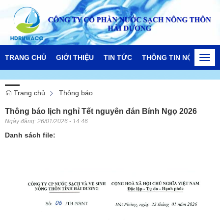
TRANG CHỦ
GIỚI THIỆU
TIN TỨC
THÔNG TIN NỘI BỘ
Togg
navi
Trang chủ
Thông báo
Thông báo lịch nghỉ Tết nguyên đán Bính Ngọ 2026
Ngày đăng:
26/01/2026 - 14:46
Danh sách file: