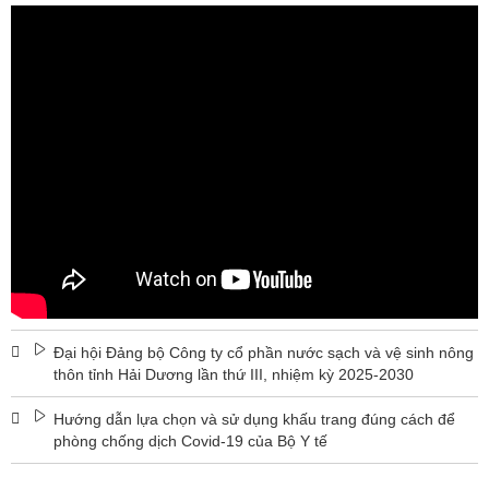
Đại hội Đảng bộ Công ty cổ phần nước sạch và vệ sinh nông
thôn tỉnh Hải Dương lần thứ III, nhiệm kỳ 2025-2030
Hướng dẫn lựa chọn và sử dụng khấu trang đúng cách để
phòng chống dịch Covid-19 của Bộ Y tế