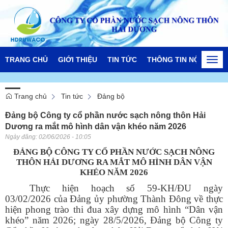
TRANG CHỦ
GIỚI THIỆU
TIN TỨC
THÔNG TIN NỘI BỘ
Togg
navi
Trang chủ
Tin tức
Đảng bộ
Đảng bộ Công ty cổ phần nước sạch nông thôn Hải
Dương ra mắt mô hình dân vận khéo năm 2026
Ngày đăng:
02/06/2026 - 10:05
ĐẢNG BỘ CÔNG TY CỔ PHẦN NƯỚC SẠCH NÔNG
THÔN HẢI DƯƠNG RA MẮT MÔ HÌNH DÂN VẬN
KHÉO NĂM 2026
Thực hiện hoạch số 59-KH/ĐU ngày
03/02/2026 của Đảng ủy phường Thành Đông về thực
hiện phong trào thi đua xây dựng mô hình “Dân vận
khéo” năm 2026; ngày 28/5/2026, Đảng bộ Công ty