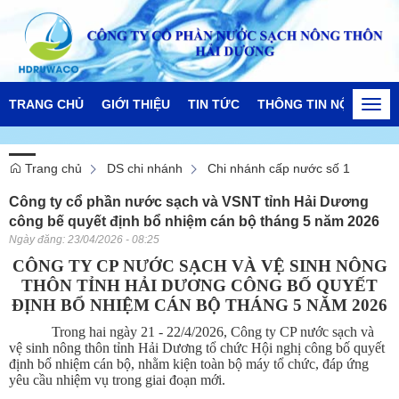
TRANG CHỦ
GIỚI THIỆU
TIN TỨC
THÔNG TIN NỘI BỘ
Togg
navi
Trang chủ
DS chi nhánh
Chi nhánh cấp nước số 1
Công ty cổ phần nước sạch và VSNT tỉnh Hải Dương
công bế quyết định bổ nhiệm cán bộ tháng 5 năm 2026
Ngày đăng:
23/04/2026 - 08:25
CÔNG TY CP NƯỚC SẠCH VÀ VỆ SINH NÔNG
THÔN TỈNH HẢI DƯƠNG CÔNG BỐ QUYẾT
ĐỊNH BỔ NHIỆM CÁN BỘ THÁNG 5 NĂM 2026
Trong hai ngày 21 - 22/4/2026, Công ty CP nước sạch và
vệ sinh nông thôn tỉnh Hải Dương tổ chức Hội nghị công bố quyết
định bổ nhiệm cán bộ, nhằm kiện toàn bộ máy tổ chức, đáp ứng
yêu cầu nhiệm vụ trong giai đoạn mới.