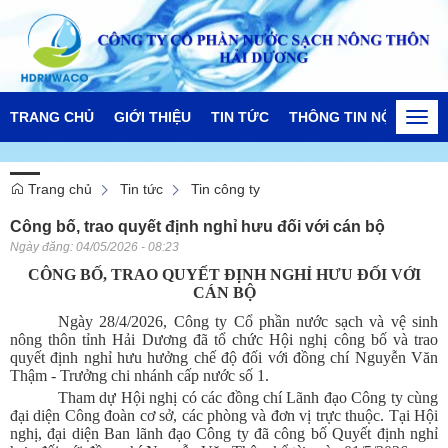
TRANG CHỦ
GIỚI THIỆU
TIN TỨC
THÔNG TIN NỘI BỘ
Togg
navi
Trang chủ
Tin tức
Tin công ty
Công bố, trao quyết định nghỉ hưu đối với cán bộ
Ngày đăng:
04/05/2026 - 08:23
CÔNG BỐ, TRAO QUYẾT ĐỊNH NGHỈ HƯU ĐỐI VỚI
CÁN BỘ
Ngày 28/4/2026, Công ty Cổ phần nước sạch và vệ sinh
nông thôn tỉnh Hải Dương đã tổ chức Hội nghị công bố và trao
quyết định nghỉ hưu hưởng chế độ đối với đồng chí Nguyễn Văn
Thậm - Trưởng chi nhánh cấp nước số 1.
Tham dự Hội nghị có các đồng chí Lãnh đạo Công ty cùng
đại diện Công đoàn cơ sở, các phòng và đơn vị trực thuộc. Tại Hội
nghị, đại diện Ban lãnh đạo Công ty đã công bố Quyết định nghỉ