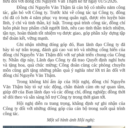
hưu đối với đồng chí Nguyễn Văn Thậm kể từ ngày 01/5/2026.
Đồng chí Nguyễn Văn Thậm là cán bộ có nhiều năm công
tác, gắn bó với Công ty. Trước khi về công tác tại Công ty, đồng
chí đã có hơn 4 năm phục vụ trong quân ngũ, được rèn luyện bản
lĩnh, ý chí và tinh thần, kỷ luật. Trong quá trình công tác, đồng chí
luôn phát huy phẩm chất người lính, nêu cao tinh thần trách nhiệm,
tận tụy, hoàn thành tốt nhiệm vụ được giao, góp phần xây dựng tập
thể đoàn kết, vững mạnh.
Ghi nhận những đóng góp đó, Ban lãnh đạo Công ty đã
bày tỏ sự trân trọng, đánh giá cao vai trò và những cống hiến của
đồng chí Nguyễn Văn Thậm đối với sự phát triển chung của Công
ty. Nhân dịp này, Lãnh đạo Công ty đã trao Quyết định nghỉ hưu
và tặng hoa, quà chúc mừng; Công đoàn cùng các phòng chuyên
môn cũng gửi tặng những phần quà ý nghĩa như lời tri ân đối với
đồng chí Nguyễn Văn Thậm.
Trong không khí ấm áp của Hội nghị, đồng chí Nguyễn
Văn Thậm bày tỏ sự xúc động, chân thành cảm ơn sự quan tâm,
giúp đỡ của Ban lãnh đạo và các đồng chí, đồng nghiệp; đồng thời
sẽ dõi theo và sẵn sàng hỗ trợ Công ty trong thời gian tới.
Hội nghị diễn ra trang trọng, khẳng định sự ghi nhận của
Công ty đối với những đóng góp của cán bộ trong suốt quá trình
công tác.
Một số hình ảnh Hội nghị: