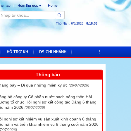
itemap
Hòm thư góp ý
Home
Thứ Năm, 6/8/2026
8
:
18
:
39
HỖ TRỢ KH
DS CHI NHÁNH
Thông báo
Bảng giá nước
Chi nhánh cấp nước số 1
háng bảy – Đi qua những miền ký ức
(26/07/2026)
Hướng dẫn thanh toán tiền nước trực tuyến
Chi nhánh cấp nước số 2
ảng bộ công ty Cổ phần nước sạch nông thôn Hải
c
Quy trình lắp mới đồng hồ
Chi nhánh cấp nước số 3
ương tổ chức Hội nghị sơ kết công tác Đảng 6 tháng
ầu năm 2026
Hóa đơn điện tử
Chi nhánh cấp nước số 4
(08/07/2026)
Lịch chốt số công tơ và thu tiền
Chi nhánh cấp nước số 5
ội nghị sơ kết nhiệm vụ sản xuất kinh doanh 6 tháng
ầu năm và triển khai nhiệm vụ 6 tháng cuối năm 2026
Chi nhánh cấp nước số 6
7/07/2026)