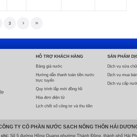
3
HỖ TRỢ KHÁCH HÀNG
SẢN PHẨM DỊ
Bảng giá nước
Dịch vụ sửa ch
Hướng dẫn thanh toán tiền nước
Dịch vụ mua bán
trực tuyến
Dịch vụ cấp nư
Quy trình lắp mới đồng hồ
ệp
Hóa đơn điện tử
Lịch chốt số công tơ và thu tiền
CÔNG TY CỔ PHẦN NƯỚC SẠCH NÔNG THÔN HẢI DƯƠN
 chỉ:
Số 5 đường Hồng Quang,phường Thành Đông, thành phố Hải P