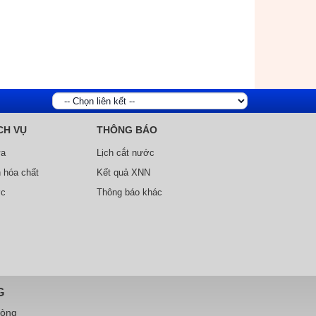
CH VỤ
THÔNG BÁO
ữa
Lịch cắt nước
 hóa chất
Kết quả XNN
ớc
Thông báo khác
G
hòng