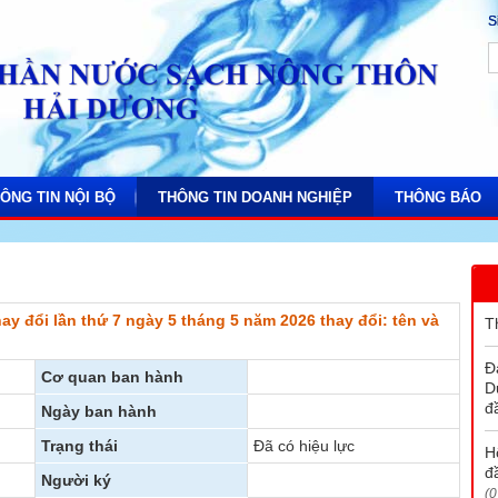
S
ÔNG TIN NỘI BỘ
THÔNG TIN DOANH NGHIỆP
THÔNG BÁO
 cáo
Báo cáo tài chính
Lịch cắt nước
ay đổi lần thứ 7 ngày 5 tháng 5 năm 2026 thay đổi: tên và
T
hoạch
Công bố thông tin doanh nghiệp
Kết quả XNN
Đ
hể
 bản nội bộ
ng đoàn
Tài liệu ĐHĐCĐ năm 2026
Thông báo khá
Cơ quan ban hành
D
đ
hiệp
àn thanh niên
Ngày ban hành
Trạng thái
Đã có hiệu lực
H
đ
Người ký
(0