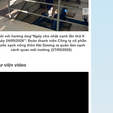
hứ II
Công ty cổ phần nước sạch nông thôn Hải Dương tổ
ổ phần
chức chương trình nghỉ mát cho người lao động năm
m sạch
2026
(23/05/2026)
ư viện video