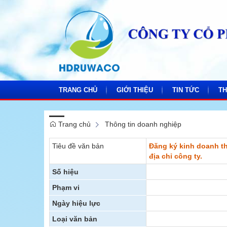
TRANG CHỦ
GIỚI THIỆU
TIN TỨC
TH
Trang chủ
Thông tin doanh nghiệp
Thông tin Công ty
Tin công ty
Báo
Tiêu đề văn bản
Đăng ký kinh doanh th
Sơ đồ tổ chức
Tin ngành nước
Kế 
địa chỉ công ty.
Thư viện Video
Hoạt động đoàn t
Văn
Cô
Số hiệu
Thư viện ảnh
Văn hóa doanh ng
Đo
Phạm vi
Ngày hiệu lực
Đảng bộ
Loại văn bản