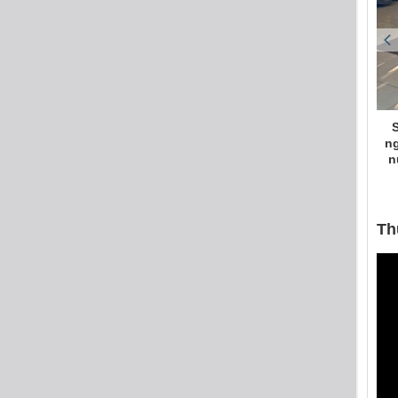
/2019)
Sôi nổi hưởng ứng“Ngày chủ nhật xanh lần t
ngày 24/05/2026”: Đoàn thanh niên Công ty c
nước sạch nông thôn Hải Dương ra quân là
cảnh quan môi trường
(27/05/2026)
Th