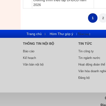
chương trình triệu tập ĐHĐCĐ năm
2026
1
2
Trang chủ
Hòm Thư góp ý
Sitemap
THÔNG TIN NỘI BỘ
TIN TỨC
Báo cáo
Tin công ty
Kế hoạch
Tin ngành nước
Văn bản nội bộ
Hoạt động đoàn thể
Văn hóa doanh nghi
Đảng bộ
Địa