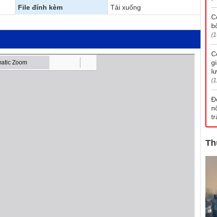
File đính kèm
Tải xuống
C
b
(1
C
g
l
(1
Đ
n
t
Th