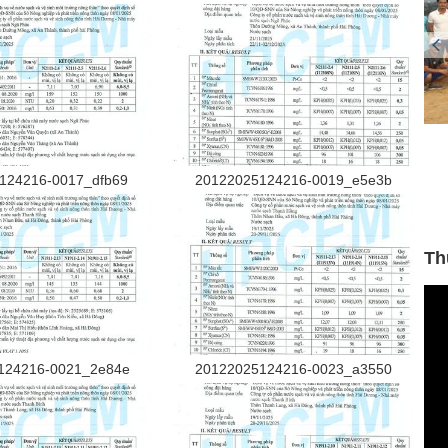
Cải tạo nâng cấp hệ thống lọc nước
(13/06/2019)
124216-0017_dfb69
20122025124216-0019_e5e3b
Th
124216-0021_2e84e
20122025124216-0023_a3550