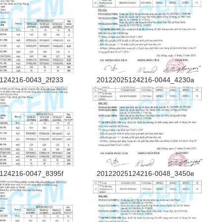
124216-0043_2f233
20122025124216-0044_4230a
124216-0047_8395f
20122025124216-0048_3450e