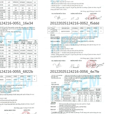
124216-0051_16e34
20122025124216-0052_f5ddd
124216-0055_6822b
20122025124216-0056_4e7fe