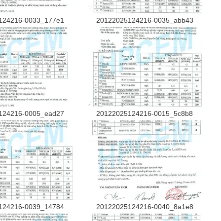
124216-0033_177e1
20122025124216-0035_abb43
124216-0005_ead27
20122025124216-0015_5c8b8
124216-0039_14784
20122025124216-0040_8a1e8