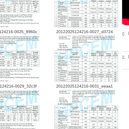
124216-0025_8960c
20122025124216-0027_d3724
124216-0029_32c3f
20122025124216-0031_eeaa1