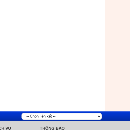
ông ty cổ phần nước sạch nông
Kết quả xét nghiệm đơn vị s
hôn Hải Dương tổ chức chương
nước 6 nhà máy có bể chứa
ình nghỉ mát cho người lao động
sạch
(13/04/2026)
năm 2026
(23/05/2026)
CH VỤ
THÔNG BÁO