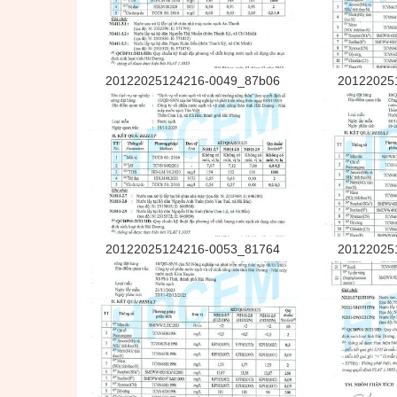
20122025124216-0049_87b06
20122025
20122025124216-0053_81764
20122025