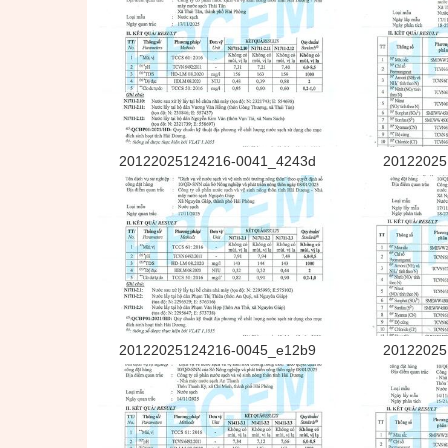
20122025124216-0041_4243d
20122025
20122025124216-0045_e12b9
20122025