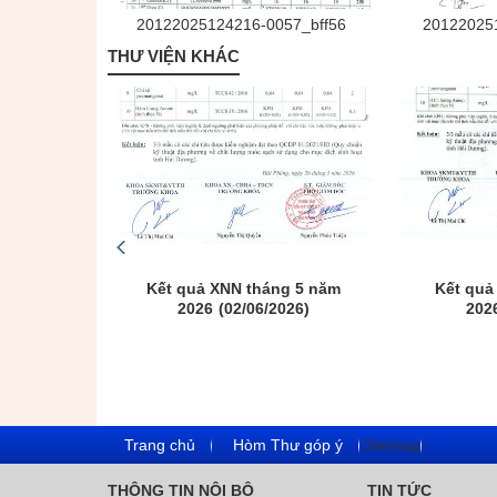
20122025124216-0057_bff56
20122025
THƯ VIỆN KHÁC
g 6 năm
Kết quả XNN tháng 5 năm
Kết quả
26)
2026
(02/06/2026)
202
Trang chủ
Hòm Thư góp ý
Sitemap
THÔNG TIN NỘI BỘ
TIN TỨC