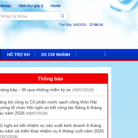
itemap
Hòm thư góp ý
Home
Thứ Bảy, 8/8/2026
17
:
56
:
15
HỖ TRỢ KH
DS CHI NHÁNH
Thông báo
Bảng giá nước
Chi nhánh cấp nước số 1
háng bảy – Đi qua những miền ký ức
(26/07/2026)
Hướng dẫn thanh toán tiền nước trực tuyến
Chi nhánh cấp nước số 2
ảng bộ công ty Cổ phần nước sạch nông thôn Hải
c
Quy trình lắp mới đồng hồ
Chi nhánh cấp nước số 3
ương tổ chức Hội nghị sơ kết công tác Đảng 6 tháng
ầu năm 2026
Hóa đơn điện tử
Chi nhánh cấp nước số 4
(08/07/2026)
Lịch chốt số công tơ và thu tiền
Chi nhánh cấp nước số 5
ội nghị sơ kết nhiệm vụ sản xuất kinh doanh 6 tháng
ầu năm và triển khai nhiệm vụ 6 tháng cuối năm 2026
Chi nhánh cấp nước số 6
7/07/2026)