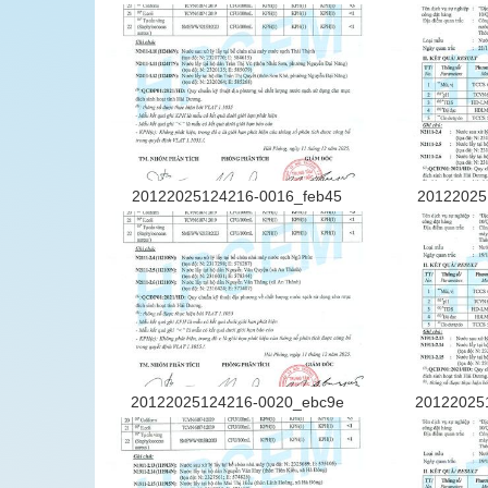
i Dương tổ
Hướng dẫn thanh toán tiền nước trực
o động năm
tuyến
(12/07/2021)
20122025124216-0016_feb45
20122025
20122025124216-0020_ebc9e
20122025