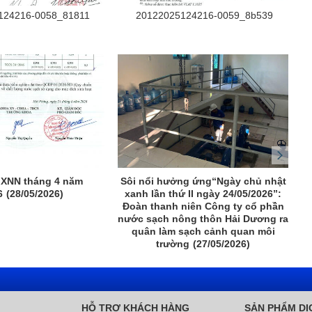
124216-0058_81811
20122025124216-0059_8b539
 XNN tháng 4 năm
Sôi nổi hưởng ứng“Ngày chủ nhật
C
6
(28/05/2026)
xanh lần thứ II ngày 24/05/2026”:
t
Đoàn thanh niên Công ty cổ phần
tr
nước sạch nông thôn Hải Dương ra
quân làm sạch cảnh quan môi
trường
(27/05/2026)
HỖ TRỢ KHÁCH HÀNG
SẢN PHẨM DỊ