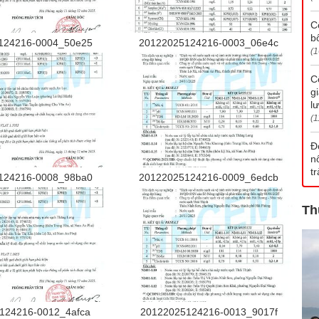
C
b
124216-0004_50e25
20122025124216-0003_06e4c
(1
C
g
l
(1
Đ
n
t
124216-0008_98ba0
20122025124216-0009_6edcb
Th
124216-0012_4afca
20122025124216-0013_9017f