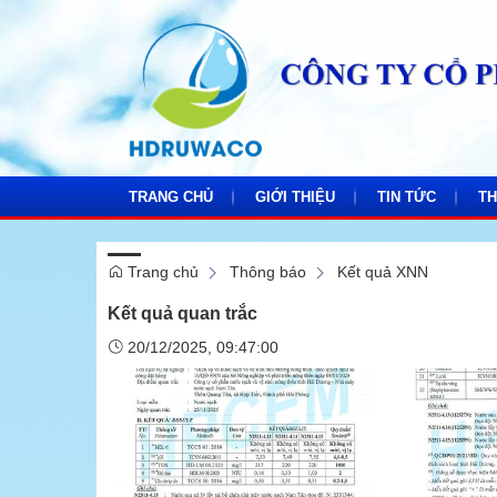
TRANG CHỦ
GIỚI THIỆU
TIN TỨC
TH
Trang chủ
Thông báo
Kết quả XNN
Thông tin Công ty
Tin công ty
Báo
Kết quả quan trắc
Sơ đồ tổ chức
Tin ngành nước
Kế 
20/12/2025, 09:47:00
Thư viện Video
Hoạt động đoàn t
Văn
Cô
Thư viện ảnh
Văn hóa doanh ng
Đo
Đảng bộ