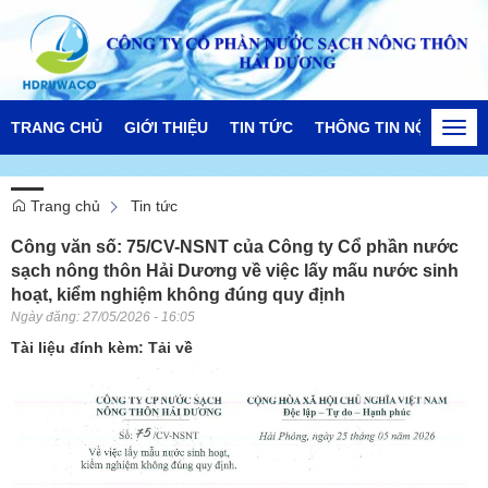
TRANG CHỦ
GIỚI THIỆU
TIN TỨC
THÔNG TIN NỘI BỘ
Togg
navi
Trang chủ
Tin tức
Công văn số: 75/CV-NSNT của Công ty Cổ phần nước
sạch nông thôn Hải Dương về việc lấy mấu nước sinh
hoạt, kiểm nghiệm không đúng quy định
Ngày đăng:
27/05/2026 - 16:05
Tài liệu đính kèm:
Tải về