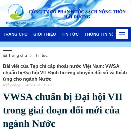
TRANG CHỦ
GIỚI THIỆU
TIN TỨC
THÔNG TIN NỘI BỘ
Togg
navi
Trang chủ
Tin tức
Bài viết của Tạp chí cấp thoát nước Việt Nam: VWSA
chuẩn bị Đại hội VII: Định hướng chuyển đổi số và thích
ứng cho ngành Nước
Ngày đăng:
23/05/2026 - 19:09
VWSA chuẩn bị Đại hội VII
trong giai đoạn đổi mới của
ngành Nước