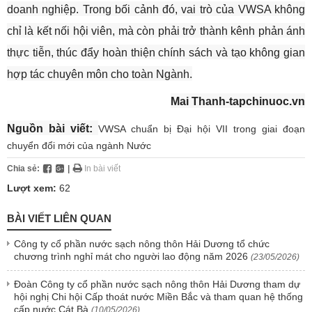
doanh nghiệp. Trong bối cảnh đó, vai trò của VWSA không
chỉ là kết nối hội viên, mà còn phải trở thành kênh phản ánh
thực tiễn, thúc đẩy hoàn thiện chính sách và tạo không gian
hợp tác chuyên môn cho toàn Ngành.
Mai Thanh-tapchinuoc.vn
Nguồn bài viết:
VWSA chuẩn bị Đại hội VII trong giai đoạn
chuyển đổi mới của ngành Nước
Chia sẻ:
|
In bài viết
Lượt xem:
62
BÀI VIẾT LIÊN QUAN
Công ty cổ phần nước sạch nông thôn Hải Dương tổ chức
chương trình nghỉ mát cho người lao động năm 2026
(23/05/2026)
Đoàn Công ty cổ phần nước sạch nông thôn Hải Dương tham dự
hội nghị Chi hội Cấp thoát nước Miền Bắc và tham quan hệ thống
cấp nước Cát Bà
(10/05/2026)